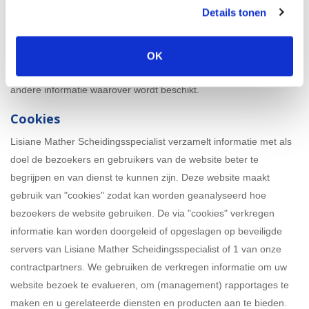
uw correspondentie procesmatig en inhoudelijk correct af te
Details tonen
behandelen. Alle informatie wordt opgeslagen op beveiligde
servers van Lisiane Mather Scheidingsspecialist of van 1 van
onze contractpartners. Lisiane Mather Scheidingsspecialist zal
OK
deze informatie niet koppelen aan of gebruiken in combinatie met
andere informatie waarover wordt beschikt.
Cookies
Lisiane Mather Scheidingsspecialist verzamelt informatie met als
doel de bezoekers en gebruikers van de website beter te
begrijpen en van dienst te kunnen zijn. Deze website maakt
gebruik van "cookies" zodat kan worden geanalyseerd hoe
bezoekers de website gebruiken. De via "cookies" verkregen
informatie kan worden doorgeleid of opgeslagen op beveiligde
servers van Lisiane Mather Scheidingsspecialist of 1 van onze
contractpartners. We gebruiken de verkregen informatie om uw
website bezoek te evalueren, om (management) rapportages te
maken en u gerelateerde diensten en producten aan te bieden.