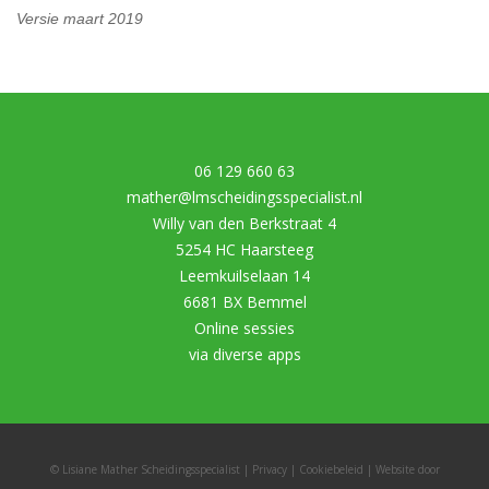
Versie maart 2019
06 129 660 63
mather@lmscheidingsspecialist.nl
Willy van den Berkstraat 4
5254 HC Haarsteeg
Leemkuilselaan 14
6681 BX Bemmel
Online sessies
via diverse apps
© Lisiane Mather Scheidingsspecialist |
Privacy
|
Cookiebeleid
| Website door