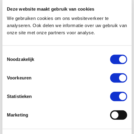
deelnemende opdrachtgevers/cliënten gezamenlijk
Deze website maakt gebruik van cookies
verzoeken om het verwijderen van het
proces/procedure dossier. Lisiane Mather
We gebruiken cookies om ons websiteverkeer te
Scheidingsspecialist kan toestemming onthouden
analyseren. Ook delen we informatie over uw gebruik van
indien hiertoe aanleiding bestaat of indien de wet of
onze site met onze partners voor analyse.
een bevoegde autoriteit dit verlangt; in voorkomend
geval is Lisiane Mather Scheidingsspecialist gehouden
verzoekers dienaangaande te informeren. Onder alle
Toestemmingsselectie
Noodzakelijk
omstandigheden dienen de verzoekers Lisiane Mather
Scheidingsspecialist te vrijwaren van aansprakelijkheid
indien het verwijderingsverzoek wordt toegewezen.
Voorkeuren
Communicatie
Statistieken
Aan ons verstuurde correspondentie, in welke vorm dan ook, kan
worden bewaard en opgeslagen. Soms wordt u gevraagd hierbij
Marketing
persoonlijke informatie aan te leveren die verband houdt met het
onderwerp van de correspondentie. Op deze manier is mogelijk