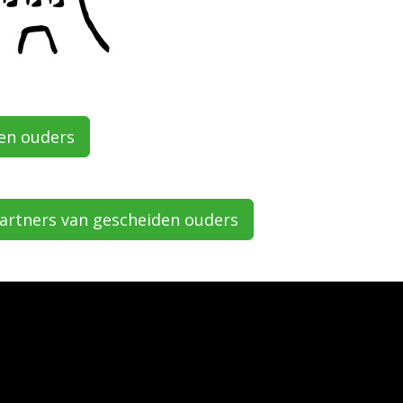
en ouders
artners van gescheiden ouders