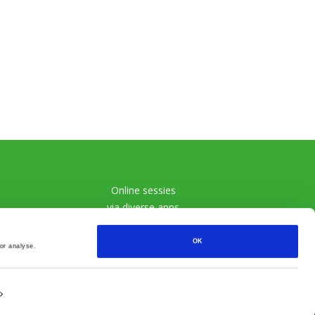
Online sessies
via diverse apps
OK
or analyse.
X