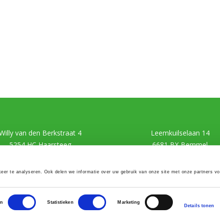
Willy van den Berkstraat 4
Leemkuilselaan 14
5254 HC Haarsteeg
6681 BX Bemmel
er te analyseren. Ook delen we informatie over uw gebruik van onze site met onze partners vo
© Lisiane Mather Scheidingsspecialist |
Privacy
|
Cookiebeleid
| Website door
reclamebureau MM
en
Statistieken
Marketing
Details tonen